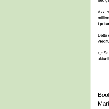
ferdigs
Akkura
millio
i pris
Dette 
verdif
👉 Se 
Book
Mari