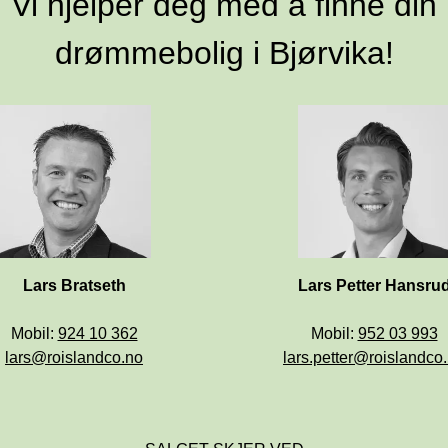
 Vi hjelper deg med å finne din 
drømmebolig i Bjørvika!
Mobil: 
Mobil: 
lars@roislandco.no
lars.petter@roislandco