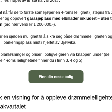
tilles i løpet av første halvår 2027.
t nå får de to første som kjøper en 4-roms leilighet (listepris fra 1
ner og oppover) 
garasjeplass med elbillader inkludert – uten ti
en 
(ordinær verdi kr 1 200 000,-).
er en sjelden mulighet til å sikre seg både drømmeleiligheten og
ull parkeringsplass midt i hjertet av Bjørvika.
planløsninger og priser i boligvelgeren via knappen under (de 
Finn din neste bolig
 en visning for å oppleve drømmeleiligehten
akvartalet