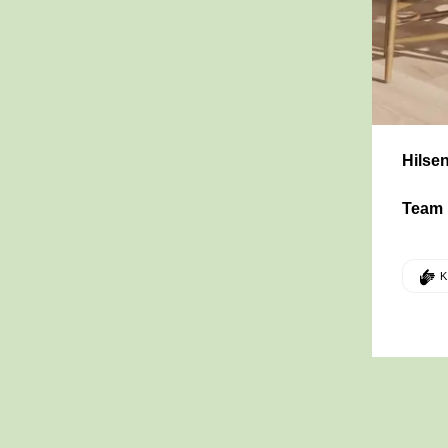
Hilsen
Team 
D
K
Denne po