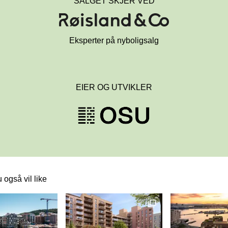
SALGET SKJER VED
Eksperter på nyboligsalg
EIER OG UTVIKLER
 også vil like
 lenke til et innlegg.
Dette er en lenke til et innlegg.
Dette er en lenke
Denne posten har en b