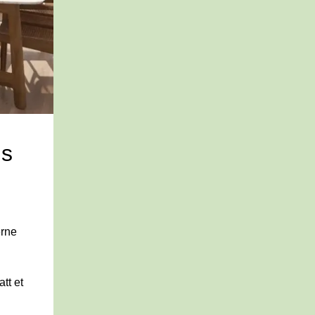
s 
rne 
tt et 