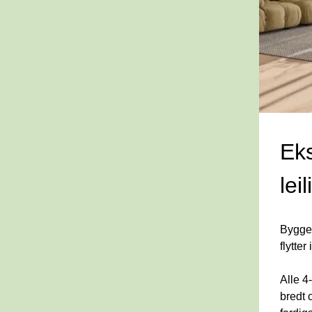
Eks
lei
Byggep
flytter
Alle 4
bredt 