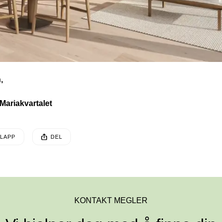
,
Mariakvartalet
EN POSTEN HAR
LAPP
DEL
sten ble publisert for
KONTAKT MEGLER