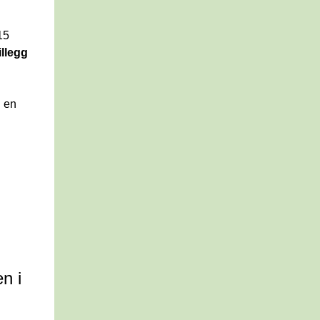
5 
llegg 
 en 
 i 