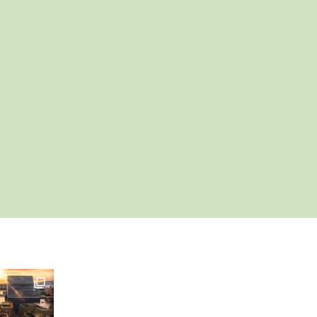
 til et innlegg.
ildekarusell som vil synes dersom du følger lenken.
Denne posten har en bildekarusell som vil synes dersom 