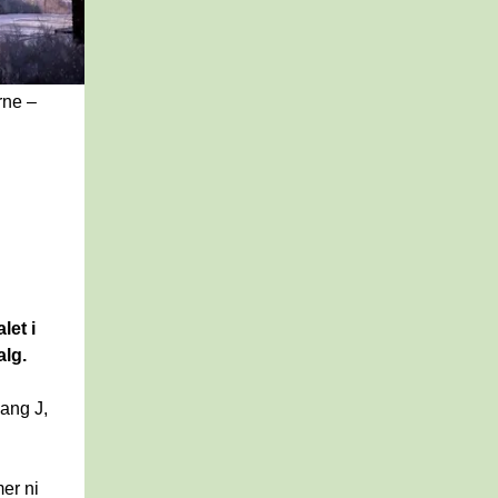
ne – 
et i 
lg. 
ang J, 
er ni 