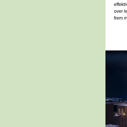
effekt
over l
frem m