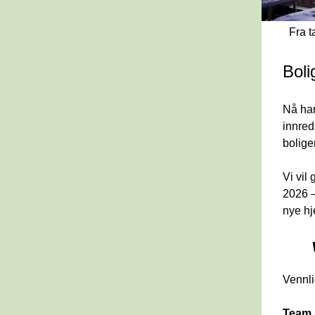
Fra t
Boli
Nå har
innred
bolige
Vi vil
2026 –
nye hj
Vennli
Team 