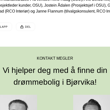
osjektleder kunder, OSU), Jostein Ådalen (Prosjektsjef i OSU), Gi
d (RCO Interiør) og Janne Flannum (tilvalgskonsulent, RCO Int
EN POSTEN HAR
LAPP
DEL
sten ble publisert for
KONTAKT MEGLER
 Vi hjelper deg med å finne din 
drømmebolig i Bjørvika!