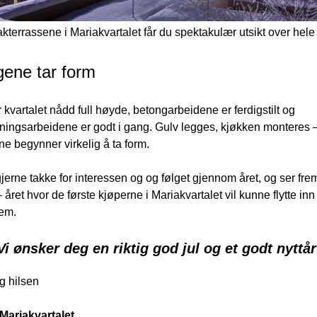
akterrassene i Mariakvartalet får du spektakulær utsikt over hele
gene tar form
 kvartalet nådd full høyde, betongarbeidene er ferdigstilt og 
ningsarbeidene er godt i gang. Gulv legges, kjøkken monteres –
ne begynner virkelig å ta form. 
 gjerne takke for interessen og og følget gjennom året, og ser frem 
 året hvor de første kjøperne i Mariakvartalet vil kunne flytte inn i
em.
Vi ønsker deg en riktig god jul og et godt nyttår
g hilsen
Mariakvartalet