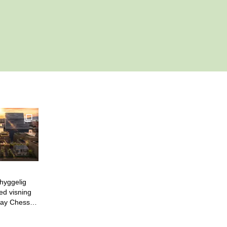
 til et innlegg.
ildekarusell som vil synes dersom du følger lenken.
Denne posten har en bildekarusell som vil synes dersom 
blisert for
hyggelig
ed visning
gang, og