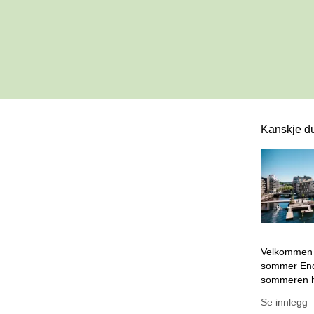
Kanskje du
Dette er en
Denne posten 
Velkommen ti
sommer End
sommeren he
kan senke s
Se innlegg
byen. Nede i