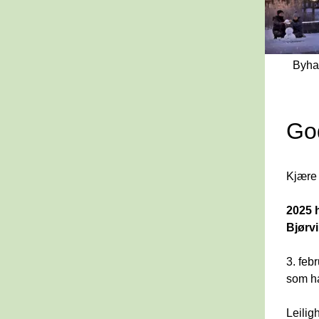
Byhag
God
Kjære 
2025 h
Bjørvi
3. feb
som ha
Leilig