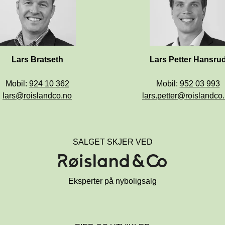
Mobil: 
Mobil: 
lars@roislandco.no
lars.petter@roislandco
SALGET SKJER VED
Eksperter på nyboligsalg