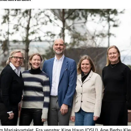
m Mariakvartalet. Fra venstre: Kine Haug (OSU), Ane Berbu Kle