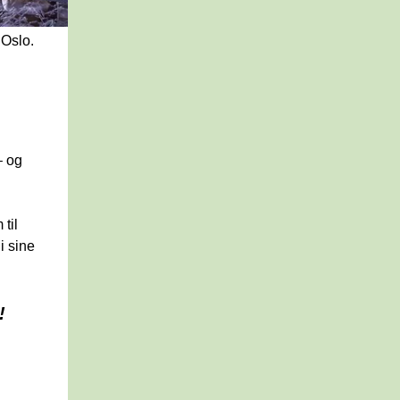
 Oslo.
 og 
til 
 sine 
!