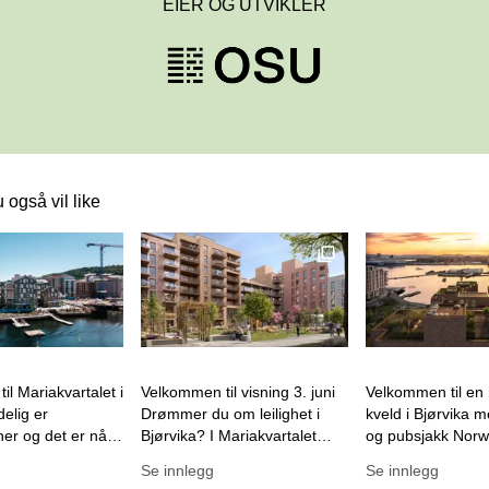
EIER OG UTVIKLER
 også vil like
 lenke til et innlegg.
Dette er en lenke til et innlegg.
Dette er en lenke
Denne posten har en b
ble publisert for
Denne posten ble publisert for
Denne posten ble pu
l Mariakvartalet i
Velkommen til visning 3. juni
Velkommen til en 
elig er
Drømmer du om leilighet i
kveld i Bjørvika m
r og det er nå vi
Bjørvika? I Mariakvartalet
og pubsjakk Norway Chess er
kuldrene og nyte
finnes det ledige leiligheter av
i Oslo for første 
Se innlegg
Se innlegg
 Bjørvika glitrer
de fleste typer og i varierende
OSU er stolte